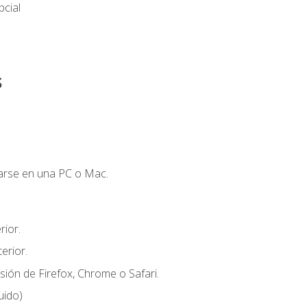
cial
s
zarse en una PC o Mac.
ior.
erior.
sión de Firefox, Chrome o Safari.
uido)