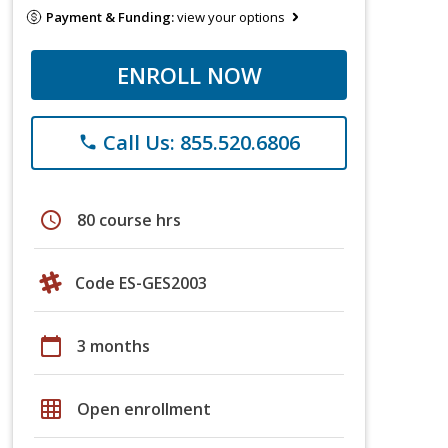
Payment & Funding:
view your options
ENROLL NOW
Call Us: 855.520.6806
phone
schedule
80 course hrs
Code ES-GES2003
calendar_today
3 months
grid_on
Open enrollment