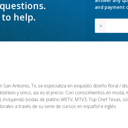
answer any qu
 questions.
and payment o
to help.
en San Antionio, Tx, se especializa en exquisito diseño floral / 
tintivo y único, asi es el precio. Con conocimientos en moda, m
l, incluyendo bodas de platino WETV, MTV3, Top Chef Texas, sól
rales a través de su serie de cursos en español e inglés.