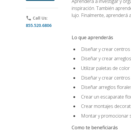
Aprenderá a investigar y org
inspiración. También aprende
lujo. Finalmente, aprenderá a
phone
Call Us:
855.520.6806
Lo que aprenderás
Diseñar y crear centros
Diseñar y crear arreglos
Utilizar paletas de color
Diseñar y crear centros
Diseñar arreglos florale
Crear un escaparate flo
Crear montajes decorati
Montar y promocionar se
Como te beneficiarás