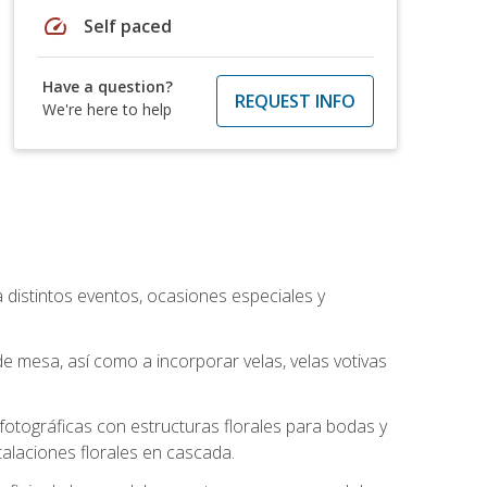
speed
Self paced
Have a question?
REQUEST INFO
We're here to help
a distintos eventos, ocasiones especiales y
e mesa, así como a incorporar velas, velas votivas
otográficas con estructuras florales para bodas y
alaciones florales en cascada.