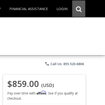
Y
FINANCIAL ASSISTANCE
LOGIN
phone
Call Us: 855.520.6806
$859.00
(USD)
Affirm
Pay over time with
. See if you qualify at
checkout.