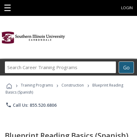
☰
LOGIN
Search
Go
Career
Training
›
›
›
Programs
Training Programs
Construction
Blueprint Reading
Basics (Spanish)
phone
Call Us: 855.520.6806
Blueprint Reading Basics (Spanish)