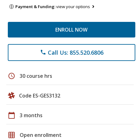
Payment & Funding:
view your options
ENROLL NOW
Call Us: 855.520.6806
phone
schedule
30 course hrs
Code ES-GES3132
calendar_today
3 months
grid_on
Open enrollment